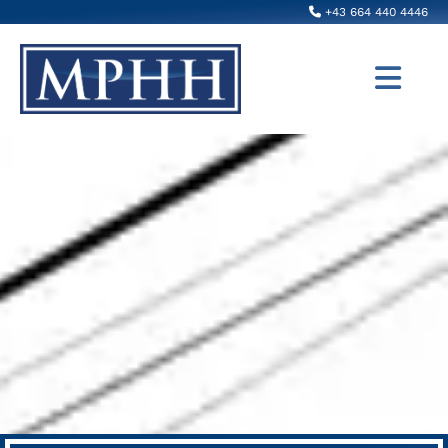

+43 664 440 4446